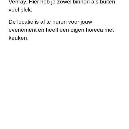
Venray. Hier heb je zowel binnen als buiten
veel plek.
De locatie is af te huren voor jouw
evenement en heeft een eigen horeca met
keuken.
Je kan er activiteiten boeken of zelf jouw
gewenste event plannen. Je kan er gratis
parkeren op eigen terrein en er is een
feestzaal.