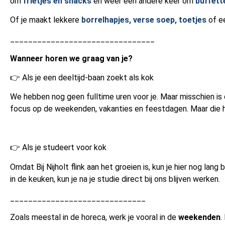
om
frietjes en snacks
en weer een andere keer om
buffett
Of je maakt lekkere
borrelhapjes, verse soep, toetjes
of e
________________________________
Wanneer horen we graag van je?
👉 Als je een deeltijd-baan zoekt als kok
We hebben nog geen fulltime uren voor je. Maar misschien is
focus op de weekenden, vakanties en feestdagen. Maar die hoe
👉 Als je studeert voor kok
Omdat Bij Nijholt flink aan het groeien is, kun je hier nog lan
in de keuken, kun je na je studie direct bij ons blijven werken.
______________________________
Zoals meestal in de horeca, werk je vooral in de
weekenden
.