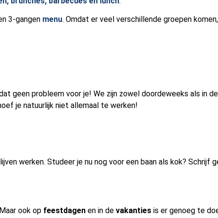
en, brunches, barbecues en lunch
.
en 3-gangen
menu
. Omdat er veel verschillende groepen komen,
 dat geen probleem voor je! We zijn zowel doordeweeks als in d
f je natuurlijk niet allemaal te werken!
g blijven werken. Studeer je nu nog voor een baan als kok? Schrijf 
 Maar ook op
feestdagen
en in de
vakanties
is er genoeg te doe